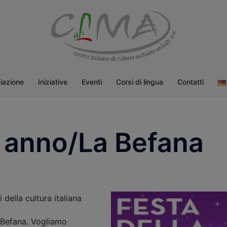
iazione
Iniziative
Eventi
Corsi di lingua
Contatti
io anno/La Befana
 della cultura italiana
a Befana. Vogliamo