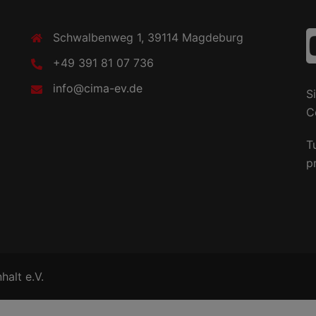
Schwalbenweg 1, 39114 Magdeburg
+49 391 81 07 736
info@cima-ev.de
S
C
Tu
p
halt e.V.